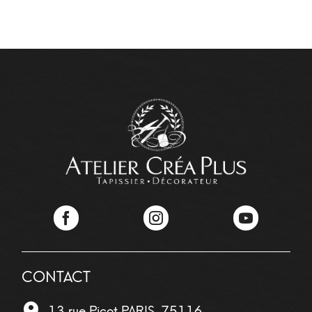
Facebook
Instagram
YouTube
CONTACT
13 rue Picot
PARIS
,
75116