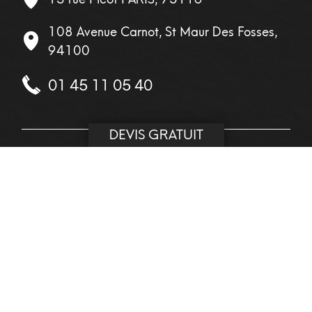
108 Avenue Carnot, St Maur Des Fosses,
94100
01 45 11 05 40
DEVIS GRATUIT
INFO
Sur rendez-vous
Horaires semaine :
9-18
Samedi
9-12
Dimanche
fermé