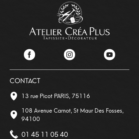
Facebook
Instagram
YouTube
CONTACT
13 rue Picot
PARIS
,
75116
108 Avenue Carnot, St Maur Des Fosses,
94100
01 45 11 05 40