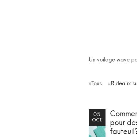
Un voilage wave pe
Tous
Rideaux s
Comment 
05
OCT.
pour de
fauteuil