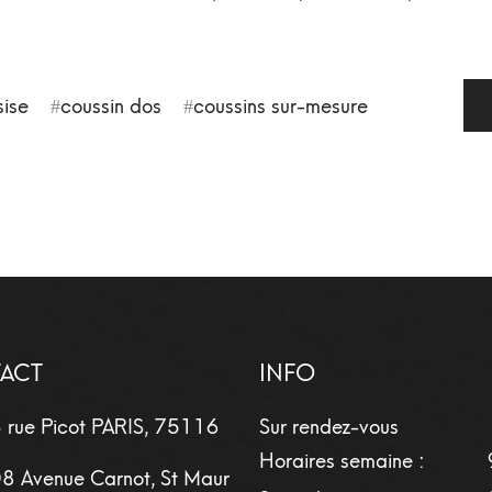
sise
coussin dos
coussins sur-mesure
ACT
INFO
 rue Picot
PARIS
,
75116
Sur rendez-vous
Horaires semaine :
8 Avenue Carnot, St Maur