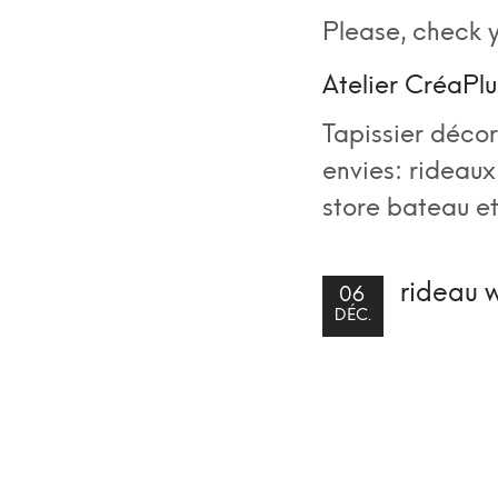
Please, check y
Atelier CréaPlu
Tapissier décor
envies: rideaux 
store bateau et
rideau 
06
DÉC.