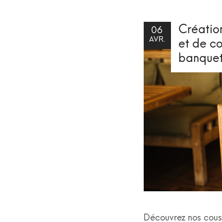
Créatio
06
AVR.
et de co
banquet
Découvrez nos couss