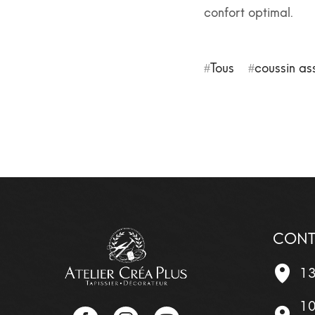
confort optimal.
Tous
coussin as
CONT
13
10