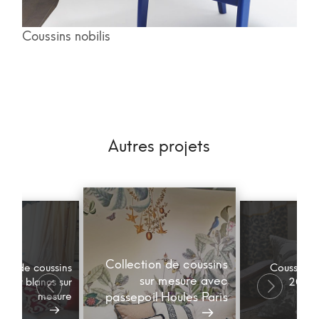
Coussins nobilis
Autres projets
Collection de coussins
ion de coussins
Coussin mo
sur mesure avec
es et blancs sur
2020 
mesure
passepoil Houles Paris