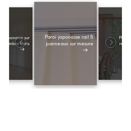
Paroi japonaise rail 5
i Japonaise sur
Paroi
panneaux sur mesure
 chambre Paris
restau