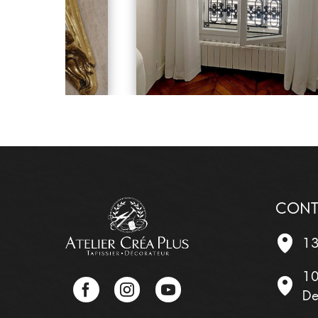
CONT
13
10
Facebook
Instagram
YouTube
De