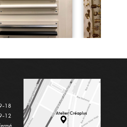
9-18
9-12
fermé