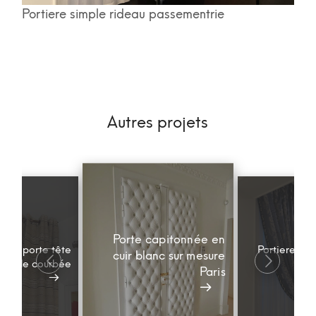
Portiere simple rideau passementrie
Autres projets
Porte capitonnée en
x de porte tête
Portiere sim
cuir blanc sur mesure
 tringle courbée
pas
Paris