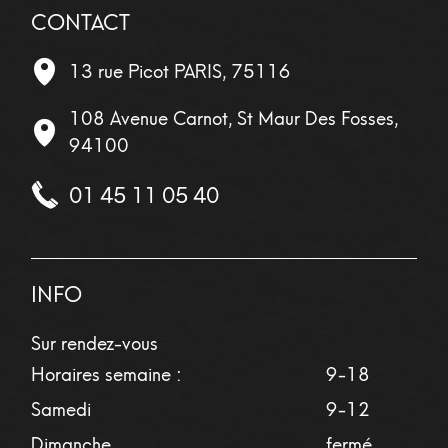
CONTACT
13 rue Picot
PARIS
,
75116
108 Avenue Carnot, St Maur Des Fosses,
94100
01 45 11 05 40
INFO
Sur rendez-vous
Horaires semaine :
9-18
Samedi
9-12
Dimanche
fermé