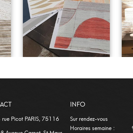
ACT
INFO
 rue Picot
PARIS
,
75116
Sur rendez-vous
Horaires semaine :
8 Avenue Carnot, St Maur