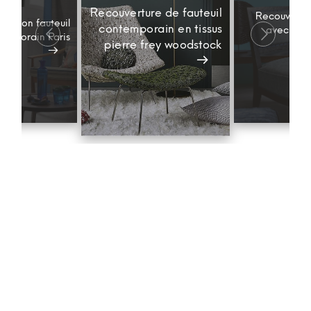
Recouverture de fauteuil
Recouvertur
fection fauteuil
contemporain en tissus
avec galo
emporain Paris
pierre frey woodstock