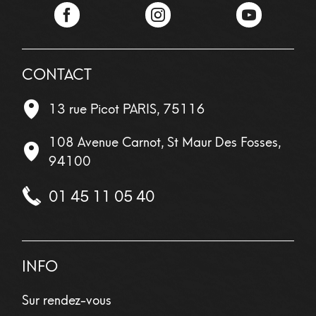
Facebook
Instagram
YouTube
CONTACT
13 rue Picot
PARIS
,
75116
108 Avenue Carnot, St Maur Des Fosses,
94100
01 45 11 05 40
INFO
Sur rendez-vous