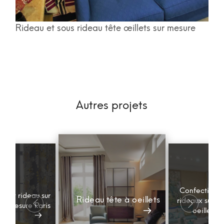
Rideau et sous rideau tête œillets sur mesure
Autres projets
Confection d
illet rideau sur
Rideau tête à oeillets
rideaux sur m
mesure Paris
oeillet No