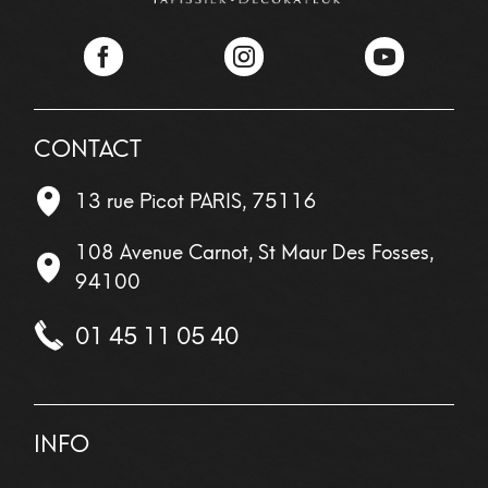
Facebook
Instagram
YouTube
CONTACT
13 rue Picot
PARIS
,
75116
108 Avenue Carnot, St Maur Des Fosses,
94100
01 45 11 05 40
INFO