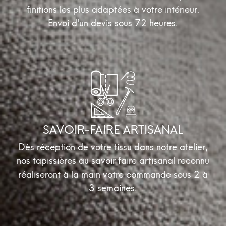
finitions les plus adaptées à votre intérieur.
Envoi d’un devis sous 72 heures.
SAVOIR-FAIRE ARTISANAL
Dès réception de votre tissu dans notre atelier,
nos tapissières au savoir faire artisanal reconnu
réaliseront à la main votre commande sous 2 à
3 semaines.