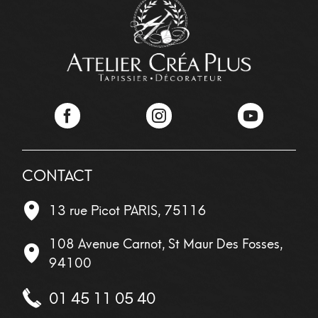
Facebook
Instagram
YouTube
CONTACT
13 rue Picot
PARIS
,
75116
108 Avenue Carnot, St Maur Des Fosses,
94100
01 45 11 05 40