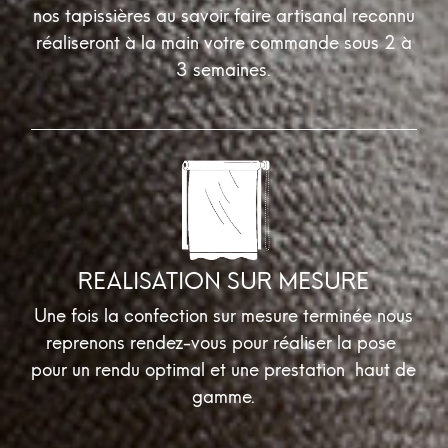
nos tapissières au savoir faire artisanal reconnu
réaliseront à la main votre commande sous 2 à
3 semaines.
REALISATION SUR MESURE
Une fois la confection sur mesure terminée nous
reprenons rendez-vous pour réaliser la pose
pour un rendu optimal et une prestation haut de
gamme.