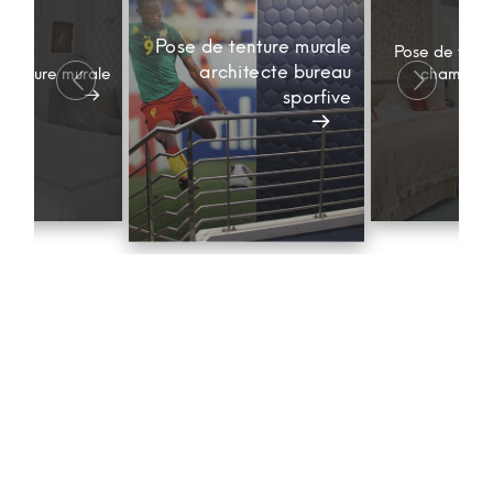
Pose de tenture murale
Pose de tent
architecte bureau
Tenture murale
chambre 
sporfive