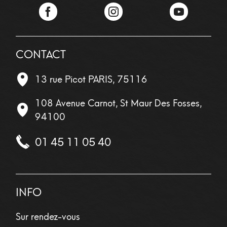
Facebook
Instagram
YouTube
CONTACT
13 rue Picot
PARIS
,
75116
108 Avenue Carnot, St Maur Des Fosses,
94100
01 45 11 05 40
INFO
Sur rendez-vous