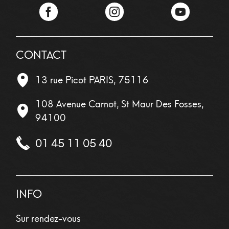
Facebook
Instagram
YouTube
CONTACT
13 rue Picot
PARIS
,
75116
108 Avenue Carnot, St Maur Des Fosses,
94100
01 45 11 05 40
INFO
Sur rendez-vous