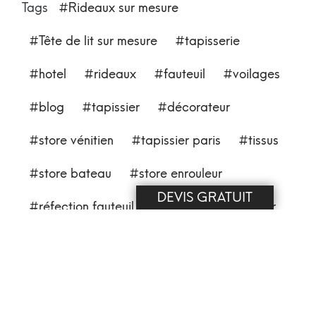
Tags
Rideaux sur mesure
Tête de lit sur mesure
tapisserie
hotel
rideaux
fauteuil
voilages
blog
tapissier
décorateur
store vénitien
tapissier paris
tissus
store bateau
store enrouleur
DEVIS GRATUIT
réfection fauteuil
tapissier décorateur
tringle à rideau
coussin
tenture murale
métier
tissus muraux
muraux
Banquette de restaurant