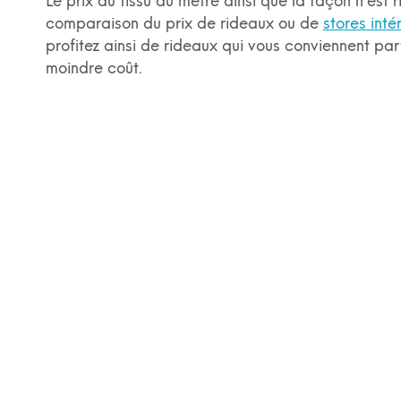
Le prix du tissu au mètre ainsi que la façon n’est r
comparaison du prix de rideaux ou de
stores inté
profitez ainsi de rideaux qui vous conviennent pa
moindre coût.