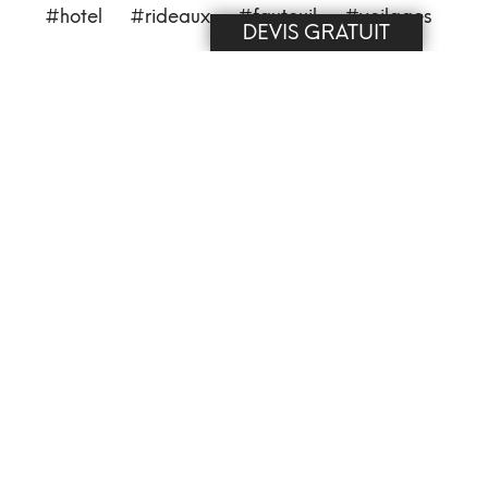
hotel
rideaux
fauteuil
voilages
DEVIS GRATUIT
blog
tapissier
décorateur
store vénitien
tapissier paris
tissus
store bateau
store enrouleur
réfection fauteuil
tapissier décorateur
tringle à rideau
coussin
tenture murale
métier
tissus muraux
muraux
Banquette de restaurant
Rénovation
Portière de restaurant
tringle cintrée
coussins sur-mesure