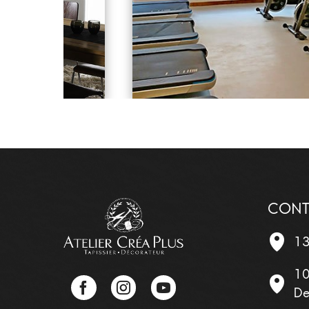
CONT
13
10
Facebook
Instagram
YouTube
De