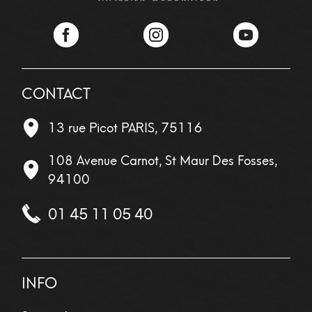
Facebook
Instagram
YouTube
CONTACT
13 rue Picot
PARIS
,
75116
108 Avenue Carnot, St Maur Des Fosses,
94100
01 45 11 05 40
INFO