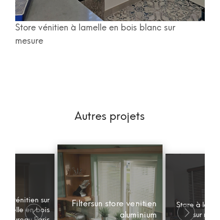
Store vénitien à lamelle en bois blanc sur
mesure
Autres projets
ore vénitien sur
Filtersun store venitien
Store à lamel
lamelle en bois
aluminium
sur mesu
bureau Paris