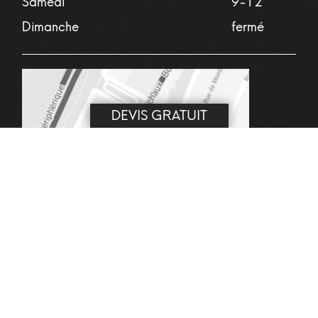
Samedi
9-12
Dimanche
fermé
DEVIS GRATUIT