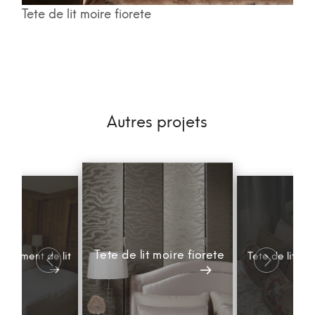
Tete de lit moire fiorete
Autres projets
Tete de lit moire fiorete
parement de lit
Tete de lit mo