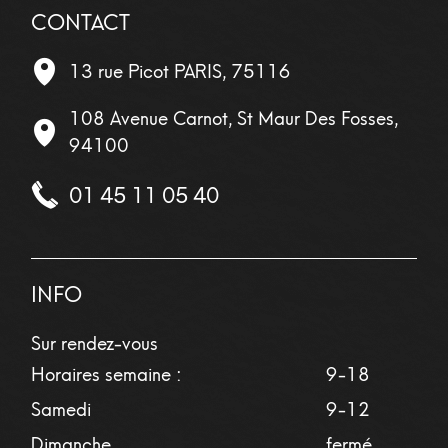
CONTACT
13 rue Picot
PARIS
,
75116
108 Avenue Carnot, St Maur Des Fosses,
94100
01 45 11 05 40
INFO
Sur rendez-vous
Horaires semaine :
9-18
Samedi
9-12
Dimanche
fermé