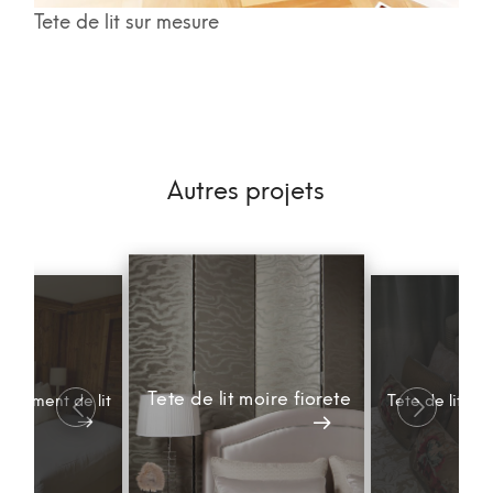
Tete de lit sur mesure
Autres projets
Tete de lit moire fiorete
parement de lit
Tete de lit mo