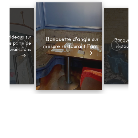
le à rideaux sur
Banquette d'angle sur
Banquette e
re de porte de
mesure restaurant Paris
restaurant 
restaurant Paris