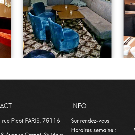
ACT
INFO
 rue Picot
PARIS
,
75116
Sur rendez-vous
Horaires semaine :
8 Avenue Carnot, St Maur