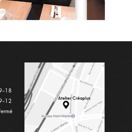
9-18
9-12
fermé