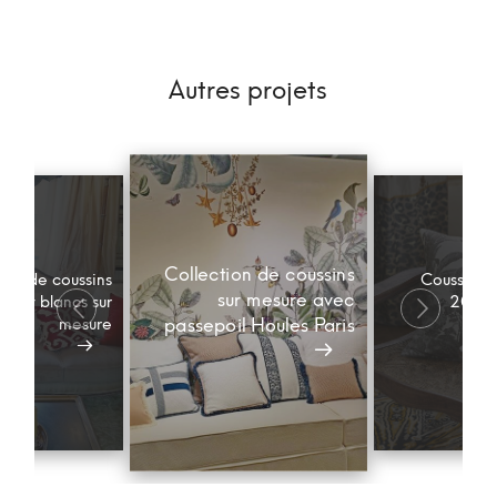
Autres projets
Collection de coussins
ion de coussins
Coussin mo
sur mesure avec
es et blancs sur
2020 
mesure
passepoil Houles Paris