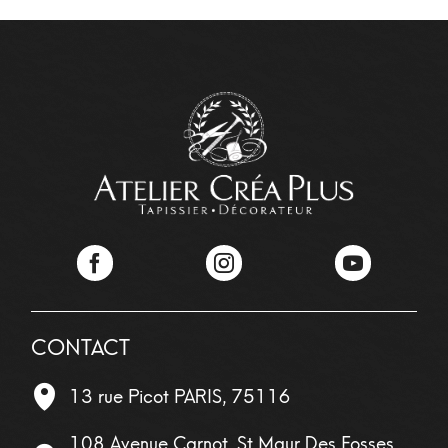
Facebook
Instagram
YouTube
CONTACT
13 rue Picot
PARIS
,
75116
108 Avenue Carnot, St Maur Des Fosses,