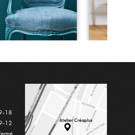
9-18
9-12
fermé