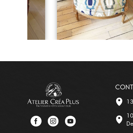
CONT
13
10
Facebook
Instagram
YouTube
De