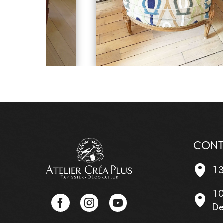
CONT
13
10
Facebook
Instagram
YouTube
De