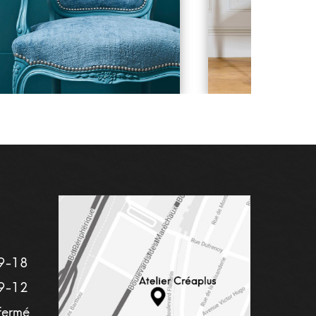
9-18
9-12
fermé