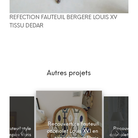
REFECTION FAUTEUIL BERGERE LOUIS XV
TISSU DEDAR
Autres projets
Recouverture fauteuil
n fauteuil style
Recouvertur
cabriolet Louis XVI en
empire Paris
cabriolet Loui