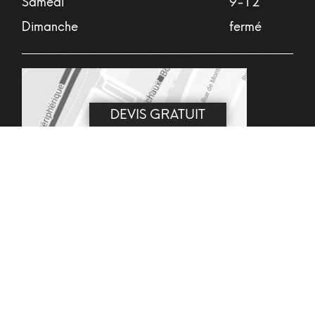
Samedi
9-12
Dimanche
fermé
DEVIS GRATUIT