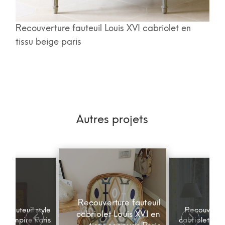
Recouverture fauteuil Louis XVI cabriolet en
tissu beige paris
Autres projets
Recouverture fauteuil
n fauteuil style
Recouvertur
cabriolet Louis XVI en
empire Paris
cabriolet Loui