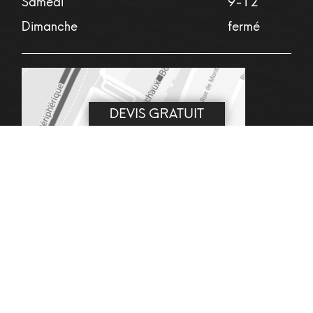
Samedi
9-12
Dimanche
fermé
DEVIS GRATUIT