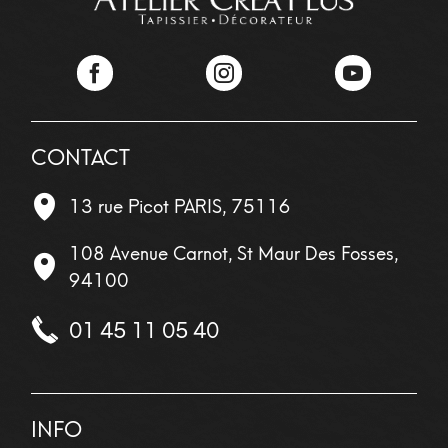
Facebook
Instagram
YouTube
CONTACT
13 rue Picot
PARIS
,
75116
108 Avenue Carnot, St Maur Des Fosses,
94100
01 45 11 05 40
INFO