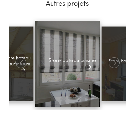
Autres projets
et store bateau
Store bateau cuisine
Store batea
nda sur mesure