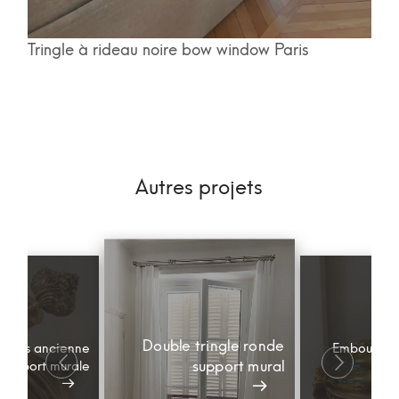
Tringle à rideau noire bow window Paris
Autres projets
Double tringle ronde
houles ancienne
Embout de 
support mural
 support murale