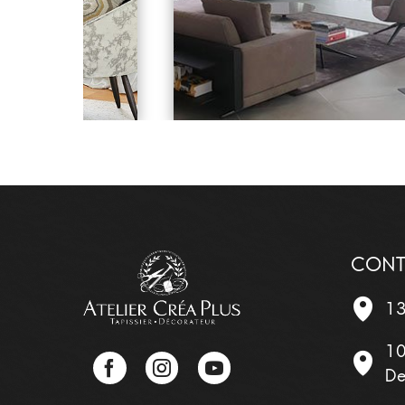
CONT
13
10
Facebook
Instagram
YouTube
De