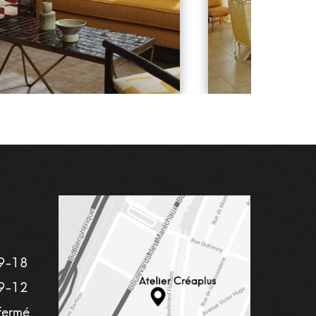
9-18
9-12
fermé