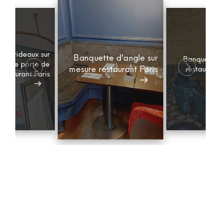
le à rideaux sur
Banquette d'angle sur
Banquette e
re de porte de
mesure restaurant Paris
restaurant 
restaurant Paris